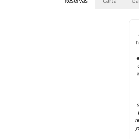
Reservas
Carta
Ga
h
e
a
s
r
y